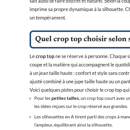
sait aussi se faire discret et naturel. Selon la co
imprime sa propre dynamique à la silhouette. C
un tempérament.
Quel crop top choisir selon 
Le
crop top
ne se réserve à personne. Chaque sil
coupe et la matière qui accompagnent le quotid
à un jean taille haute : confort et style sans cont
ajusté combiné à une jupe taille haute ou un panta
Voici quelques pistes pour choisir le crop top q
Pour les
petites tailles
, un crop top court avec u
les idées reçues sur le crop réservé aux grandes.
Les silhouettes en A tirent parti des crops à ma
l’ampleur, équilibrant ainsi la silhouette.