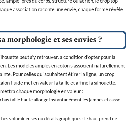
upe, ample, près du corps, structuré ou aérien, le crop top
haque association raconte une envie, chaque forme révèle
sa morphologie et ses envies ?
houette peut s’y retrouver, à condition d’opter pour la
ien. Les modèles amples en coton s’associent naturellement
rainte. Pour celles qui souhaitent étirer la ligne, un crop
lon fluide met en valeur la taille et affine la silhouette.
ui mettra chaque morphologie en valeur :
n bas taille haute allonge instantanément les jambes et casse
nches volumineuses ou détails graphiques : le haut prend de