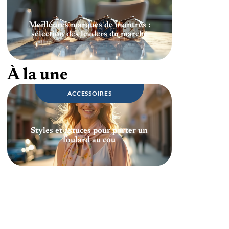
Meilleures marques de montres :
sélection des leaders du marché
À la une
ACCESSOIRES
Styles et astuces pour porter un
foulard au cou