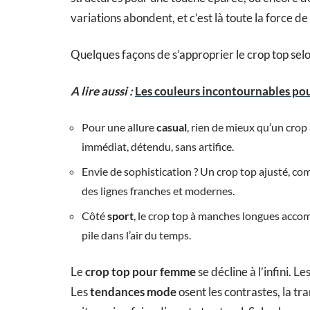
variations abondent, et c’est là toute la force de
Quelques façons de s’approprier le crop top selo
A lire aussi :
Les couleurs incontournables po
Pour une allure
casual
, rien de mieux qu’un crop 
immédiat, détendu, sans artifice.
Envie de sophistication ? Un crop top ajusté, co
des lignes franches et modernes.
Côté
sport
, le crop top à manches longues accomp
pile dans l’air du temps.
Le
crop top pour femme
se décline à l’infini. L
Les
tendances mode
osent les contrastes, la tra