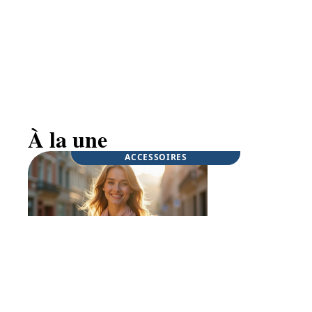
Pourquoi le mouvement Techno Pouffe
cartonne en 2026 ?
À la une
ACCESSOIRES
ACCESSOIRES