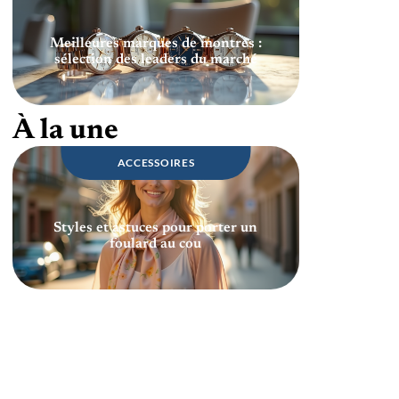
Meilleures marques de montres :
sélection des leaders du marché
À la une
ACCESSOIRES
Styles et astuces pour porter un
foulard au cou