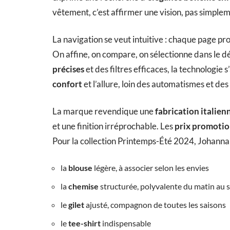
vêtement, c’est affirmer une vision, pas simple
La navigation se veut intuitive : chaque page pr
On affine, on compare, on sélectionne dans le d
précises
et des filtres efficaces, la technologie 
confort
et l’allure, loin des automatismes et des 
La marque revendique une
fabrication italien
et une finition irréprochable. Les
prix promotio
Pour la collection Printemps-Été 2024, Johanna 
la
blouse
légère, à associer selon les envies
la
chemise
structurée, polyvalente du matin au s
le
gilet
ajusté, compagnon de toutes les saisons
le
tee-shirt
indispensable