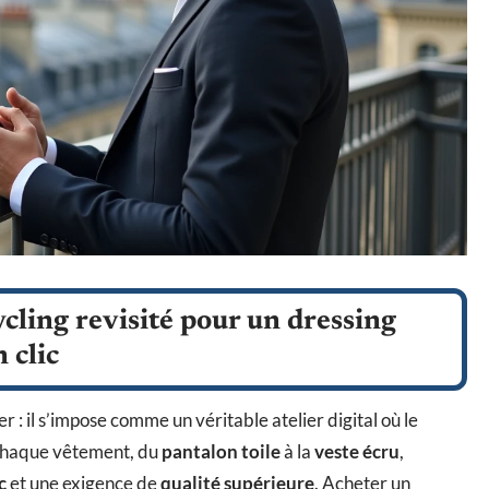
ycling revisité pour un dressing
 clic
r : il s’impose comme un véritable atelier digital où le
, chaque vêtement, du
pantalon toile
à la
veste écru
,
c
et une exigence de
qualité supérieure
. Acheter un