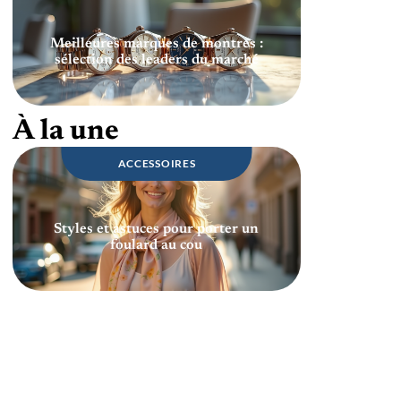
Meilleures marques de montres :
sélection des leaders du marché
À la une
ACCESSOIRES
Styles et astuces pour porter un
foulard au cou