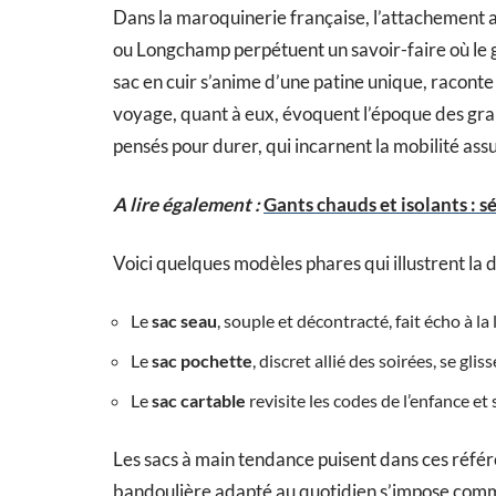
Dans la maroquinerie française, l’attachement 
ou Longchamp perpétuent un savoir-faire où le g
sac en cuir s’anime d’une patine unique, raconte 
voyage, quant à eux, évoquent l’époque des gran
pensés pour durer, qui incarnent la mobilité as
A lire également :
Gants chauds et isolants : 
Voici quelques modèles phares qui illustrent la d
Le
sac seau
, souple et décontracté, fait écho à la
Le
sac pochette
, discret allié des soirées, se gli
Le
sac cartable
revisite les codes de l’enfance et
Les sacs à main tendance puisent dans ces réfé
bandoulière adapté au quotidien s’impose comme 