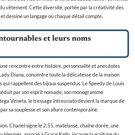
 du vêtement. Cette diversité, portée par la créativité des
es et dessine un langage où chaque détail compte.
ntournables et leurs noms
une rencontre entre histoire, personnalité et anecdotes
dy Diana, concentre toute la délicatesse de la maison
es qui rappellent des bijoux suspendus. Le Speedy de Louis
t séduit par son esprit nomade, son monogramme
ega Veneta, le tressage intrecciato devient la marque de
e par sa souplesse et son allure contemporaine.
ission. Chanel signe le 2.55, matelassé, chaîne dorée, une
ly Hermès, associé à Grace Kelly, incarne la maîtrise du