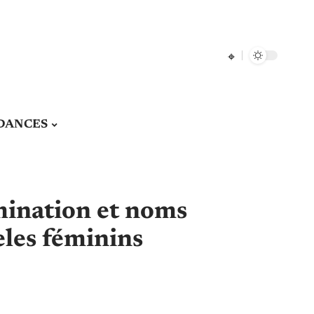
DANCES
mination et noms
èles féminins