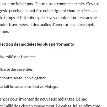
au cuir ne faiblit pas. Des maisons comme Hermès, Goyard
este précis et la matière noble signent chaque pièce. Un
le temps et l’attention portés à sa confection. Les sacs de
des traversées et des malles d’aventuriers : des objets
sumée.
sélection des modèles les plus performants
iversité des formes :
 liberté des seventies.
sse contre soi tout en élégance.
 séduit les amateurs de style vintage.
rences pour inventer de nouveaux mélanges. Le sac
l’allié des vies en mouvement. Le cabas, lui, se réinvente,