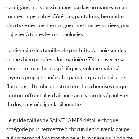
cardigans
, mais aussi
cabans
,
parkas
ou
manteaux
au
tomber impeccable. Côté bas,
pantalons
,
bermudas
,
shorts
se déclinent en longueurs et coupes variées, pour
s’ajuster à toutes les morphologies.
La diversité des
familles de produits
s’appuie sur des
coupes bien pensées. Une marinière 7XL conserve sa
tenue : emmanchures spécifiques, volume maîtrisé,
rayures proportionnées. Un pantalon grande taille ne
flotte pas : il tombe et il structure. Les
chemises coupe
confort
offrent plus d’aisance au niveau des épaules et
du dos, sans négliger la silhouette.
Le
guide tailles
de SAINT JAMES détaille chaque
catégorie pour permettre à chacun de trouver la coupe
qui correspond à sa morphologie, la matière qui s’adapte