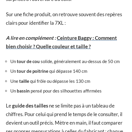
Sur une fiche produit, on retrouve souvent des repères
clairs pour identifier la 7XL :
A lire en complément :
Ceinture Baggy : Comment
bien choisir ? Quelle couleur et taille ?
Un
tour de cou
solide, généralement au-dessus de 50 cm
Un
tour de poitrine
qui dépasse 140 cm
Une
taille
qui frôle ou dépasse les 130 cm
Un
bassin
pensé pour des silhouettes affirmées
Le
guide des tailles
ne se limite pas à un tableau de
chiffres. Pour celui qui prend le temps de le consulter, il
devient un outil précis. Mètre en main, il faut comparer
ses propres mensurations à celles du fabricant : chaque